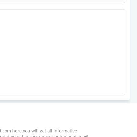
.com here you will get all informative
d day to day awareness content which will