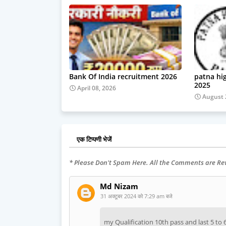
Bank Of India recruitment 2026
patna hi
2025
April 08, 2026
August 
एक टिप्पणी भेजें
* Please Don't Spam Here. All the Comments are R
Md Nizam
31 अक्टूबर 2024 को 7:29 am बजे
my Qualification 10th pass and last 5 to 