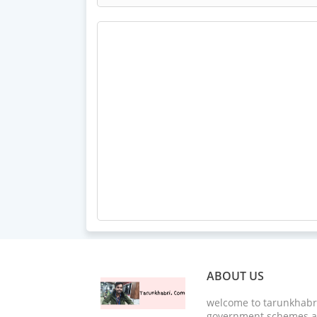
ABOUT US
welcome to tarunkhabri
government schemes an