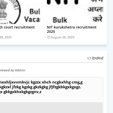
gh court recruitment
NIT kurukshetra recruitment
2025
28, 2025
August 26, 2025
17 टिप्पणियाँ
eviewed by Admin.
 hxxhljxvvmkvjc kgzzx xhch ncgbxhhg cmg,g
gkzxl jfzkg kgzkg gkzkgkg jfJfzgkbkgxkgxgz.
gx gkkgxkhxkgkgzgnv,z