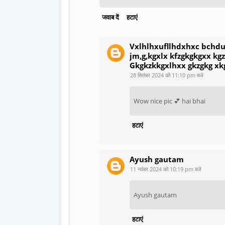
जवाब दें
हटाएं
Vxlhlhxufllhdxhxc bchdu
jm,g,kgxlx kfzgkgkgxx kgz
Gkgkzkkgxlhxx gkzgkg xk
28 सितंबर 2024 को 11:10 pm बजे
Wow nice pic 💕 hai bhai
हटाएं
Ayush gautam
11 नवंबर 2024 को 10:19 pm बजे
Ayush gautam
हटाएं