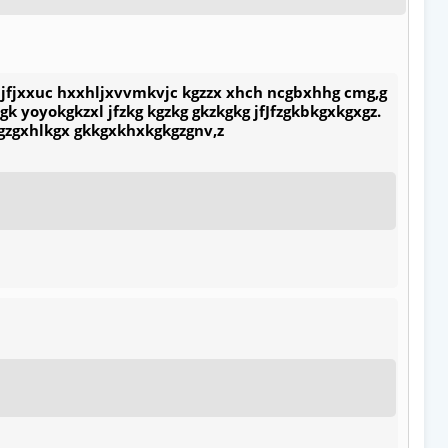
jfjxxuc hxxhljxvvmkvjc kgzzx xhch ncgbxhhg cmg,g
gk yoyokgkzxl jfzkg kgzkg gkzkgkg jfJfzgkbkgxkgxgz.
gzgxhlkgx gkkgxkhxkgkgzgnv,z